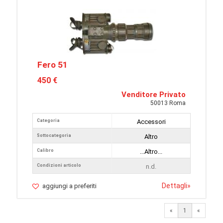
Fero 51
450 €
Venditore Privato
50013 Roma
Categoria
Accessori
Sottocategoria
Altro
Calibro
...Altro...
Condizioni articolo
n.d.
Dettagli
»
aggiungi a preferiti
«
1
«