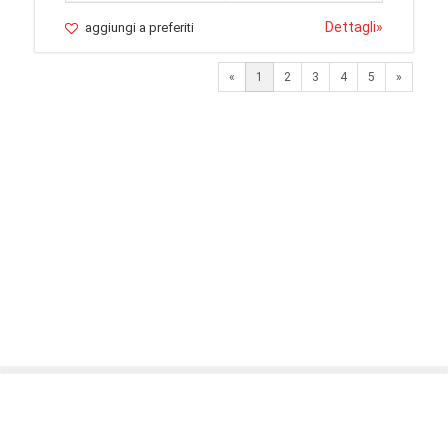
Dettagli
»
aggiungi a preferiti
Next
«
1
2
3
4
5
»
© 2026 LaVetrinaDelleArmi
NEWPAPER19 S.r.l.
P.IVA/C.F. 10607740965
Via Molise, 3, Locate di Triulzi, MI - Italy