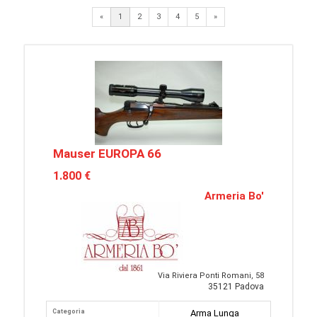
Next
«
1
2
3
4
5
»
Mauser EUROPA 66
1.800 €
Armeria Bo'
Via Riviera Ponti Romani, 58
35121 Padova
Categoria
Arma Lunga