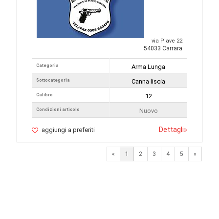
via Piave 22
54033 Carrara
Categoria
Arma Lunga
Sottocategoria
Canna liscia
Calibro
12
Condizioni articolo
Nuovo
Dettagli
»
aggiungi a preferiti
Next
«
1
2
3
4
5
»