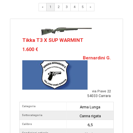
Next
«
1
2
3
4
5
»
Tikka T3 X SUP WARMINT
1.600 €
Bernardini G.
via Piave 22
54033 Carrara
Categoria
Arma Lunga
Sottocategoria
Canna rigata
Calibro
6,5
Condizioni articolo