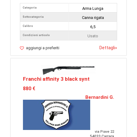
Categoria
Arma Lunga
Sottocategoria
Canna rigata
Calibro
6,5
Condizioni articolo
Usato
Dettagli
»
aggiungi a preferiti
Franchi affinity 3 black synt
880 €
Bernardini G.
via Piave 22
54033 Carrara