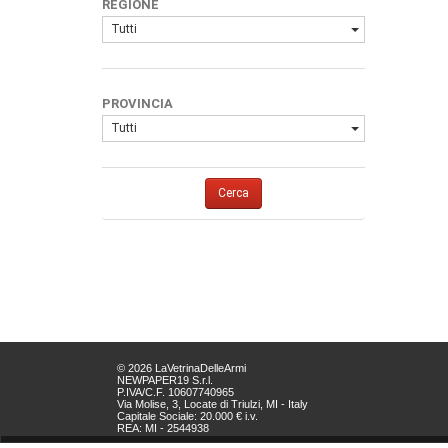
REGIONE
Tutti
PROVINCIA
Tutti
Cerca
© 2026 LaVetrinaDelleArmi
NEWPAPER19 S.r.l.
P.IVA/C.F. 10607740965
Via Molise, 3, Locate di Triulzi, MI - Italy
Capitale Sociale: 20.000 € i.v.
REA: MI - 2544938