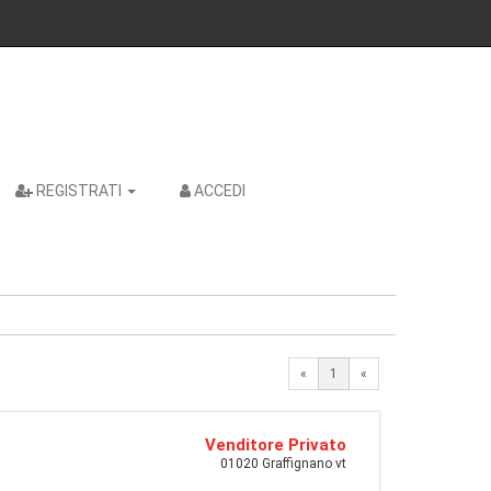
REGISTRATI
ACCEDI
«
1
«
Venditore Privato
01020 Graffignano vt