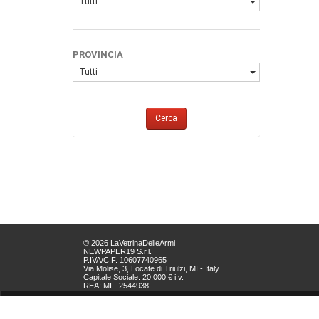
Tutti
PROVINCIA
Tutti
Cerca
© 2026 LaVetrinaDelleArmi
NEWPAPER19 S.r.l.
P.IVA/C.F. 10607740965
Via Molise, 3, Locate di Triulzi, MI - Italy
Capitale Sociale: 20.000 € i.v.
REA: MI - 2544938
Servizio Clienti:
clienti@newpaper19.it
Tel Servizio Clienti: