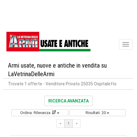
Toggl
naviga
Armi usate, nuove e antiche in vendita su
LaVetrinaDelleArmi
Trovate 1 offerte
- Venditore Privato 25035 Ospitaletto
RICERCA AVANZATA
Ordina: Rilevanza
Risultati: 20
«
1
«