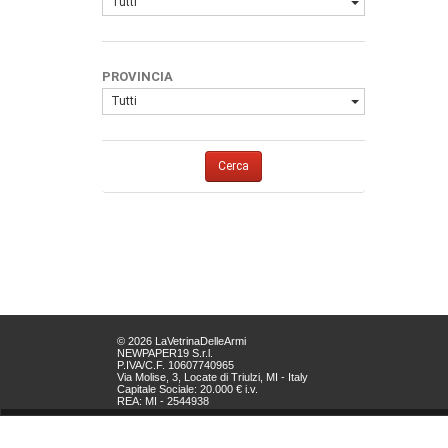
Tutti
PROVINCIA
Tutti
Cerca
© 2026 LaVetrinaDelleArmi
NEWPAPER19 S.r.l.
P.IVA/C.F. 10607740965
Via Molise, 3, Locate di Triulzi, MI - Italy
Capitale Sociale: 20.000 € i.v.
REA: MI - 2544938
Servizio Clienti:
clienti@newpaper19.it
Tel Servizio Clienti: