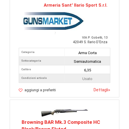
Armeria Sant' Ilario Sport S.r.l.
VIA P. Gobetti, 13
42049 S. Ilario D'Enza
Categoria
Arma Corta
Sottocategoria
Semiautomatica
Calibro
6,35
Condizioni articolo
Usato
Dettagli
»
aggiungi a preferiti
Browning BAR Mk.3 Composite HC
Black/Brown Fluted