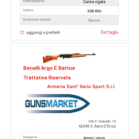
Sottocategoria
Canna rigata
Calibro
308 Win
Condizioni articolo
Nuovo
Dettagli
»
aggiungi a preferiti
Benelli Argo E Battue
Trattativa Riservata
Armeria Sant' Ilario Sport S.r.l.
VIA P. Gobetti, 13
42049 S. Ilario D'Enza
Categoria
Arma Lunga