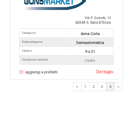
VIA P. Gobetti, 13
42049 S. Ilario D'Enza
Categoria
Arma Corta
Sottocategoria
Semiautomatica
Calibro
9 x 21
Condizioni articolo
Usato
Dettagli
»
aggiungi a preferiti
Previous
«
1
2
3
4
«