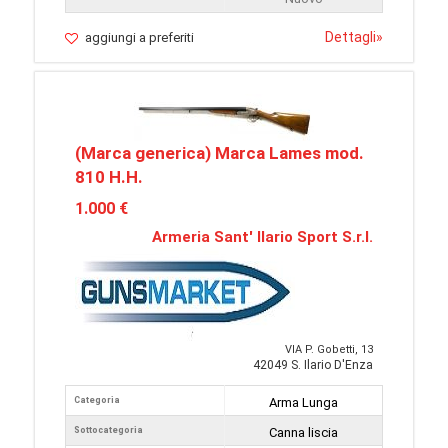
Dettagli
»
aggiungi a preferiti
(Marca generica) Marca Lames mod.
810 H.H.
1.000 €
Armeria Sant' Ilario Sport S.r.l.
VIA P. Gobetti, 13
42049 S. Ilario D'Enza
Categoria
Arma Lunga
Sottocategoria
Canna liscia