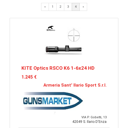
Previous
«
1
2
3
4
«
KITE Optics RSCO K6 1-6x24 HD
1.245 €
Armeria Sant' Ilario Sport S.r.l.
VIA P. Gobetti, 13
42049 S. Ilario D'Enza