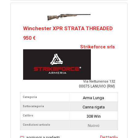
Winchester XPR STRATA THREADED
950 €
Strikeforce srls
Via Nettunense 132
00075 LANUVIO (RM)
Categoria
Arma Lunga
Sottocategoria
Canna rigata
Calibro
308 Win
Condizioni articolo
Nuovo
Dettagli
»
aggiungi a preferiti