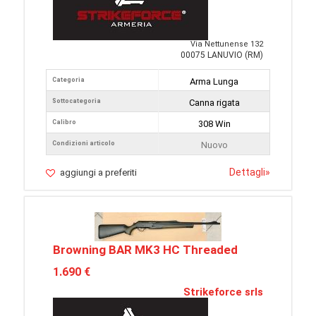
Via Nettunense 132
00075 LANUVIO (RM)
Categoria
Arma Lunga
Sottocategoria
Canna rigata
Calibro
308 Win
Condizioni articolo
Nuovo
Dettagli
»
aggiungi a preferiti
Browning BAR MK3 HC Threaded
1.690 €
Strikeforce srls