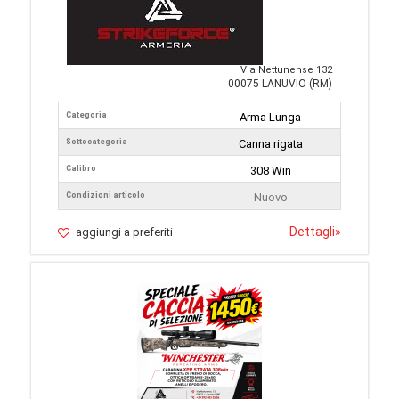
Via Nettunense 132
00075 LANUVIO (RM)
Categoria
Arma Lunga
Sottocategoria
Canna rigata
Calibro
308 Win
Condizioni articolo
Nuovo
Dettagli
»
aggiungi a preferiti