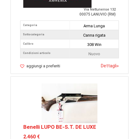
Via Nettunense 132
00075 LANUVIO (RM)
Categoria
Arma Lunga
Sottocategoria
Canna rigata
Calibro
308 Win
Condizioni articolo
Nuovo
Dettagli
»
aggiungi a preferiti
Benelli LUPO BE-S.T. DE LUXE
2.460 €