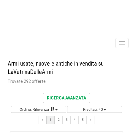
Toggl
naviga
Armi usate, nuove e antiche in vendita su
LaVetrinaDelleArmi
Trovate 292 offerte
RICERCA AVANZATA
Ordina: Rilevanza
Risultati: 40
Next
«
1
2
3
4
5
»