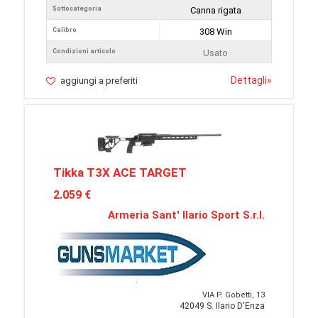
Sottocategoria
Canna rigata
Calibro
308 Win
Condizioni articolo
Usato
Dettagli
»
aggiungi a preferiti
Tikka T3X ACE TARGET
2.059 €
Armeria Sant' Ilario Sport S.r.l.
VIA P. Gobetti, 13
42049 S. Ilario D'Enza