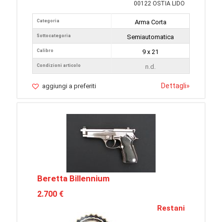
00122 OSTIA LIDO
Categoria
Arma Corta
Sottocategoria
Semiautomatica
Calibro
9 x 21
Condizioni articolo
n.d.
Dettagli
»
aggiungi a preferiti
Beretta Billennium
2.700 €
Restani