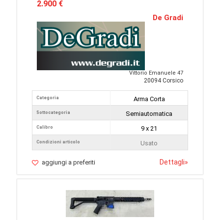
2.900 €
De Gradi
Vittorio Emanuele 47
20094 Corsico
Categoria
Arma Corta
Sottocategoria
Semiautomatica
Calibro
9 x 21
Condizioni articolo
Usato
Dettagli
»
aggiungi a preferiti