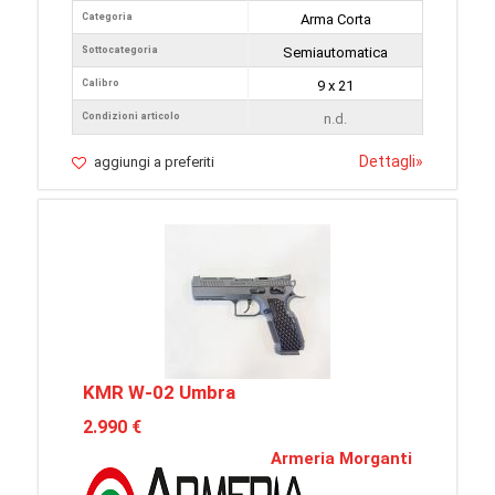
Categoria
Arma Corta
Sottocategoria
Semiautomatica
Calibro
9 x 21
Condizioni articolo
n.d.
Dettagli
»
aggiungi a preferiti
KMR W-02 Umbra
2.990 €
Armeria Morganti