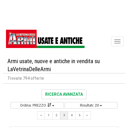
Toggl
naviga
Armi usate, nuove e antiche in vendita su
LaVetrinaDelleArmi
Trovate 794 offerte
RICERCA AVANZATA
Ordina: PREZZO
Risultati: 20
Previous
Next
«
1
2
3
4
5
»