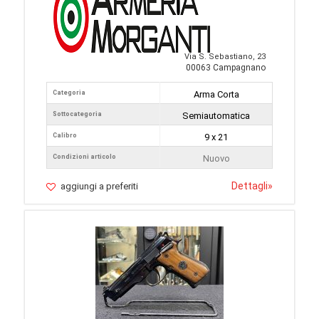
Via S. Sebastiano, 23
00063 Campagnano
Categoria
Arma Corta
Sottocategoria
Semiautomatica
Calibro
9 x 21
Condizioni articolo
Nuovo
Dettagli
»
aggiungi a preferiti