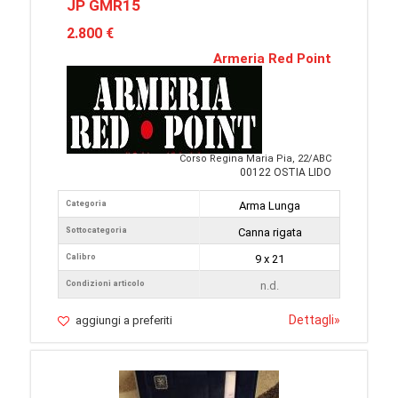
JP GMR15
2.800 €
Armeria Red Point
Corso Regina Maria Pia, 22/ABC
00122 OSTIA LIDO
Categoria
Arma Lunga
Sottocategoria
Canna rigata
Calibro
9 x 21
Condizioni articolo
n.d.
Dettagli
»
aggiungi a preferiti