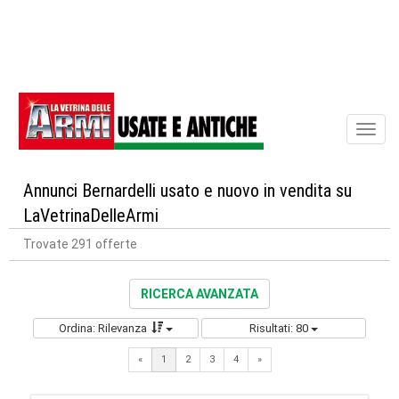
Toggl
naviga
Annunci Bernardelli usato e nuovo in vendita su
LaVetrinaDelleArmi
Trovate 291 offerte
RICERCA AVANZATA
Ordina: Rilevanza
Risultati: 80
Next
«
1
2
3
4
»