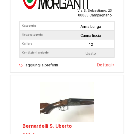
Via S. Sebastiano, 23
00063 Campagnano
Categoria
Arma Lunga
Sottocategoria
Canna liscia
Calibro
12
Condizioni articolo
Usato
Dettagli
»
aggiungi a preferiti
Bernardelli S. Uberto