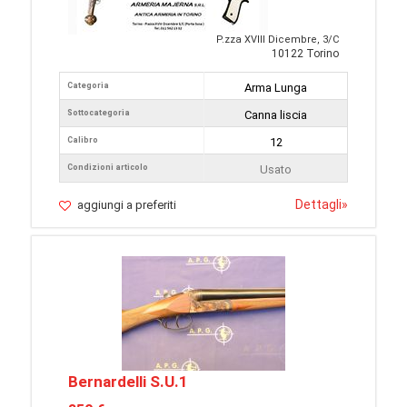
P.zza XVIII Dicembre, 3/C
10122 Torino
Categoria
Arma Lunga
Sottocategoria
Canna liscia
Calibro
12
Condizioni articolo
Usato
Dettagli
»
aggiungi a preferiti
Bernardelli S.U.1