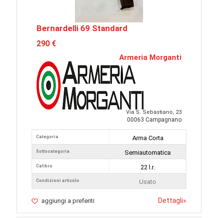
Bernardelli 69 Standard
290 €
Armeria Morganti
Via S. Sebastiano, 23
00063 Campagnano
Categoria
Arma Corta
Sottocategoria
Semiautomatica
Calibro
22 l.r.
Condizioni articolo
Usato
Dettagli
»
aggiungi a preferiti