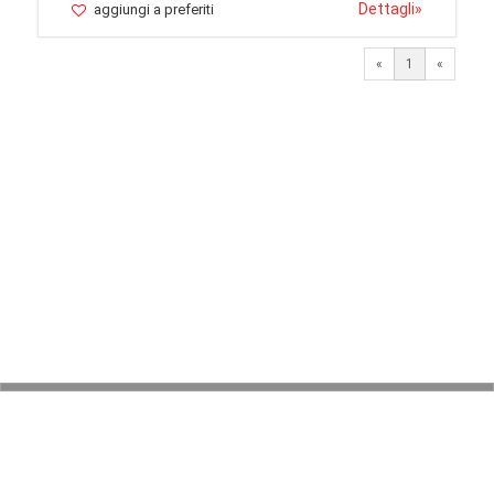
Dettagli
»
aggiungi a preferiti
«
1
«
© 2026 LaVetrinaDelleArmi
NEWPAPER19 S.r.l.
P.IVA/C.F. 10607740965
Via Molise, 3, Locate di Triulzi, MI - Italy
Capitale Sociale: 20.000 € i.v.