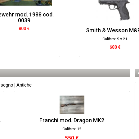
ewehr mod. 1988 cod.
0039
800 €
Smith & Wesson M&
Calibro: 9 x 21
680 €
a segno
|
Antiche
.
Franchi mod. Dragon MK2
Calibro: 12
550 €