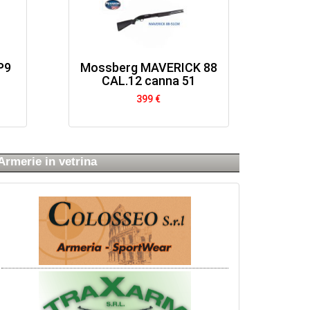
P9
Mossberg MAVERICK 88
CAL.12 canna 51
399 €
Armerie in vetrina