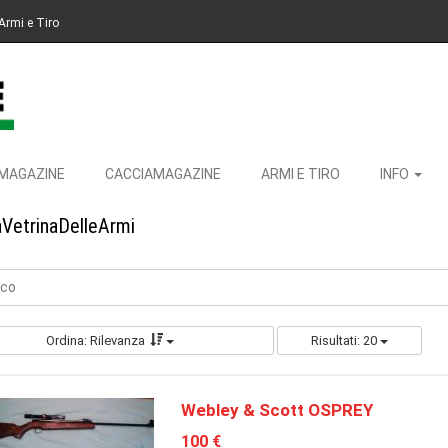
Armi e Tiro
MAGAZINE
CACCIAMAGAZINE
ARMI E TIRO
INFO
aVetrinaDelleArmi
cco
Ordina: Rilevanza
Risultati: 20
Webley & Scott OSPREY
100 €