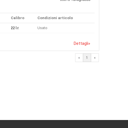
Calibro
Condizioni articolo
22 l.r.
Usato
Dettagli
»
«
1
«