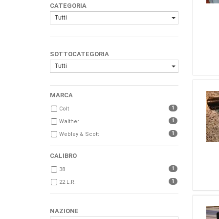
CATEGORIA
Tutti
SOTTOCATEGORIA
Tutti
MARCA
1
Colt
1
Walther
1
Webley & Scott
CALIBRO
1
38
1
22 L.r.
NAZIONE