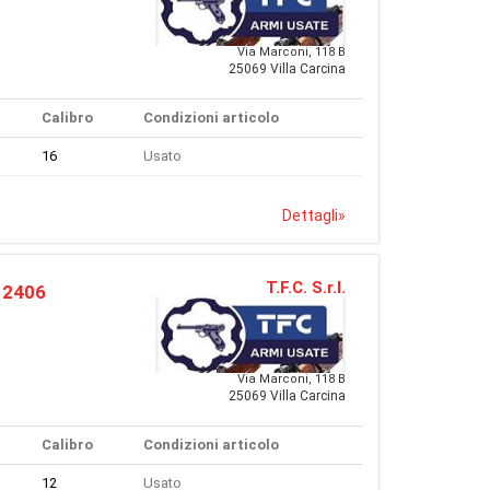
Via Marconi, 118 B
25069 Villa Carcina
Calibro
Condizioni articolo
16
Usato
Dettagli
»
T.F.C. S.r.l.
. 2406
Via Marconi, 118 B
25069 Villa Carcina
Calibro
Condizioni articolo
12
Usato