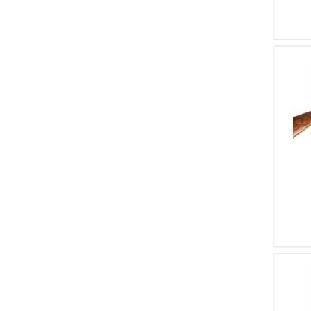
1
JAMES BURROW
1
LUD. BOROVNIK
1
PROVIDENCE TOOL
COMPANY
1
F.LLI STANZANI