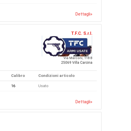
Dettagli
»
T.F.C. S.r.l.
Via Marconi, 118 B
25069 Villa Carcina
Calibro
Condizioni articolo
16
Usato
Dettagli
»