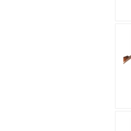
1
Valmet
1
Toschi
1
Universal
1
Cortesi
1
Kettner
1
CZ
1
Contento
1
Ithaca
1
Borghesi
1
Effebi
1
F.N.A.
1
ZANARDINI M.A.P.I.Z.
1
B.S.A.
1
CHARLES MOORE
1
THOMAS TURNER
1
CARAMATIC
1
MANUFRANCE ST. ETIENNE