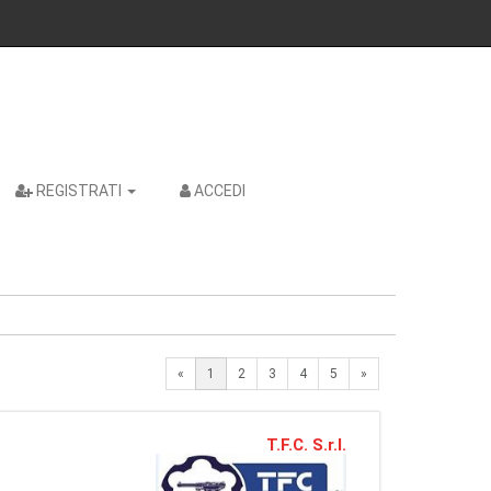
REGISTRATI
ACCEDI
Next
«
1
2
3
4
5
»
T.F.C. S.r.l.