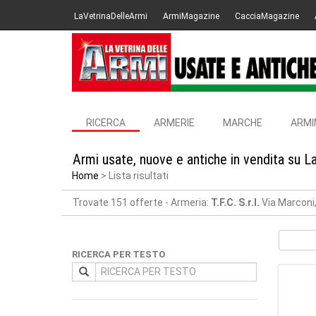
LaVetrinaDelleArmi
ArmiMagazine
CacciaMagazine
RICERCA
ARMERIE
MARCHE
ARMI
Armi usate, nuove e antiche in vendita su L
Home
Lista risultati
Trovate 151 offerte
- Armeria:
T.F.C. S.r.l.
Via Marconi,
RICERCA PER TESTO