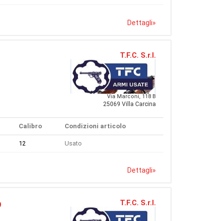
Dettagli
»
T.F.C. S.r.l.
Via Marconi, 118 B
25069 Villa Carcina
Calibro
Condizioni articolo
12
Usato
Dettagli
»
T.F.C. S.r.l.
9