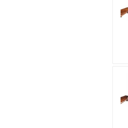
1
WILSON NORWICH
1
JAMES WOODWARD &
SONS
1
GASTINNE RENETTE
1
E. WILMART
1
DAMON PETRIK
1
WILLIAM SMITH
1
W. METCALFE
1
GIGLIOLI E MONTAGNA
1
ZBROJOVKA BRNO ARMS
1
BETTINSOLI TARCISIO
1
T. BLAND & SONS
1
BARRATT & SON
1
LANG & HUSSEY
1
P. KNIGHT
1
GRULLA
1
ARDESI
1
BALTIMORE ARMS