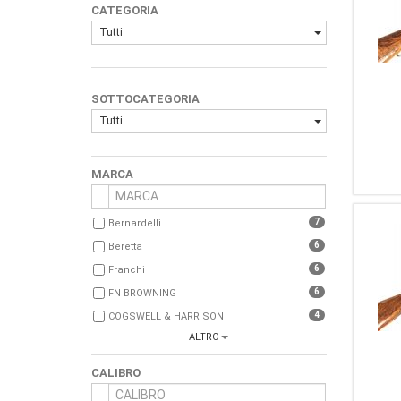
CATEGORIA
Tutti
SOTTOCATEGORIA
Tutti
MARCA
7
Bernardelli
6
Beretta
6
Franchi
6
FN BROWNING
4
COGSWELL & HARRISON
ALTRO
3
Breda
3
Colt
CALIBRO
3
Franz Sodia