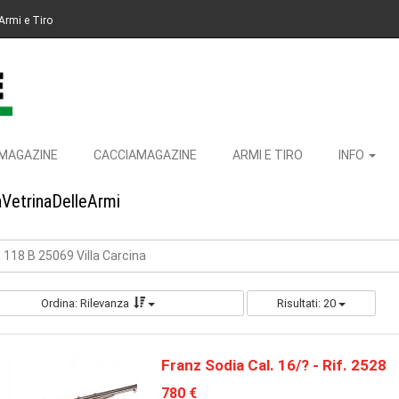
Armi e Tiro
MAGAZINE
CACCIAMAGAZINE
ARMI E TIRO
INFO
aVetrinaDelleArmi
 118 B 25069 Villa Carcina
Ordina: Rilevanza
Risultati: 20
Franz Sodia Cal. 16/? - Rif. 2528
780 €