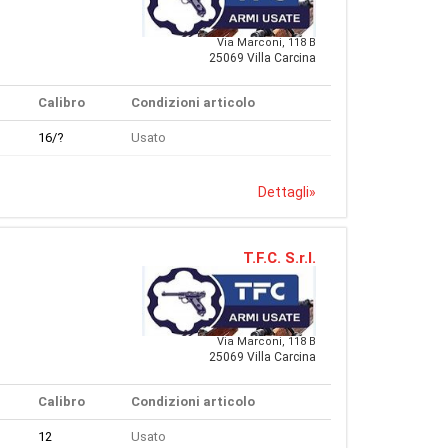
Via Marconi, 118 B
25069 Villa Carcina
Calibro
Condizioni articolo
16/?
Usato
Dettagli
»
T.F.C. S.r.l.
Via Marconi, 118 B
25069 Villa Carcina
Calibro
Condizioni articolo
12
Usato