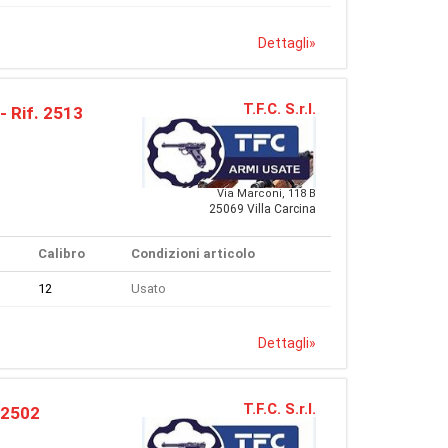
Dettagli
»
T.F.C. S.r.l.
- Rif. 2513
Via Marconi, 118 B
25069 Villa Carcina
Calibro
Condizioni articolo
12
Usato
Dettagli
»
T.F.C. S.r.l.
 2502