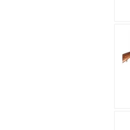
1
ZOLI ANGELO
1
GUSTAV FUKERT
1
SAB SOCIETA' ARMI
BRESCIANE
1
PIEPER BAYARD
1
WILKINSON & SON
1
BUHAG
1
F. DUMOULIN & CIE
1
TULA TOZ
1
F.E.G.
1
ARTIGIANALE TEDESCA
1
W.R. PAPE
1
PARKES
1
FACCHINI FLERO
1
J.D. DOUGALL
1
CHAPUIS
1
S.W. BERRY WOODBRIDGE