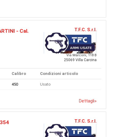
T.F.C. S.r.l.
INI - Cal.
Via Marconi, 118 B
25069 Villa Carcina
Calibro
Condizioni articolo
450
Usato
Dettagli
»
T.F.C. S.r.l.
2354