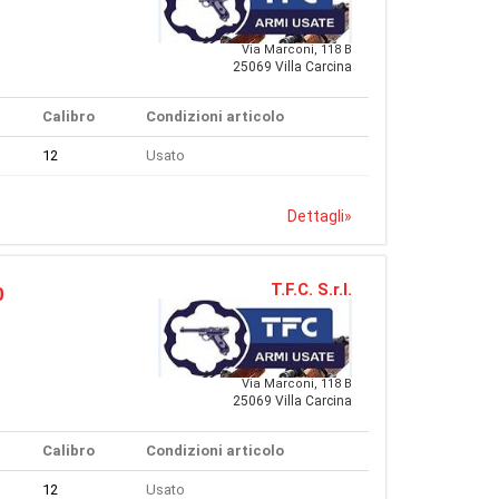
Via Marconi, 118 B
25069 Villa Carcina
Calibro
Condizioni articolo
12
Usato
Dettagli
»
T.F.C. S.r.l.
0
Via Marconi, 118 B
25069 Villa Carcina
Calibro
Condizioni articolo
12
Usato