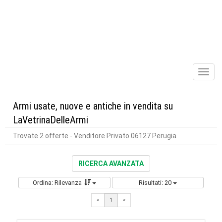
Toggl
naviga
Armi usate, nuove e antiche in vendita su
LaVetrinaDelleArmi
Trovate 2 offerte
- Venditore Privato 06127 Perugia
RICERCA AVANZATA
Ordina: Rilevanza
Risultati: 20
«
1
«