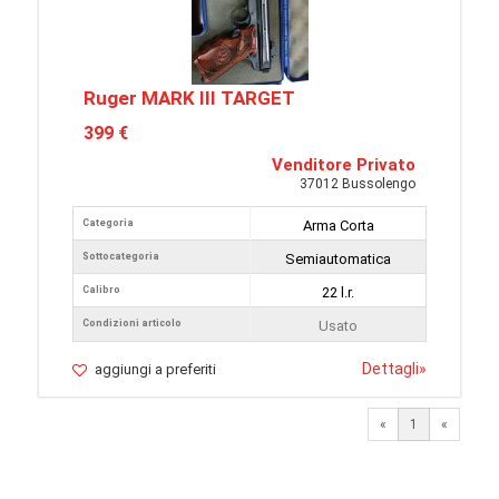
Ruger MARK III TARGET
399 €
Venditore Privato
37012 Bussolengo
Categoria
Arma Corta
Sottocategoria
Semiautomatica
Calibro
22 l.r.
Condizioni articolo
Usato
Dettagli
»
aggiungi a preferiti
«
1
«