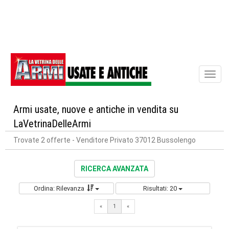
Toggl
naviga
Armi usate, nuove e antiche in vendita su
LaVetrinaDelleArmi
Trovate 2 offerte
- Venditore Privato 37012 Bussolengo
RICERCA AVANZATA
Ordina: Rilevanza
Risultati: 20
«
1
«