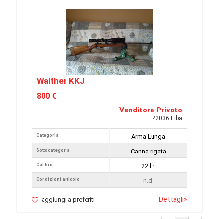
Walther KKJ
800 €
Venditore Privato
22036 Erba
Categoria
Arma Lunga
Sottocategoria
Canna rigata
Calibro
22 l.r.
Condizioni articolo
n.d.
Dettagli
»
aggiungi a preferiti