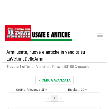
Toggl
naviga
Armi usate, nuove e antiche in vendita su
LaVetrinaDelleArmi
Trovate 1 offerte
- Venditore Privato 58100 Grosseto
RICERCA AVANZATA
Ordina: Rilevanza
Risultati: 20
«
1
«