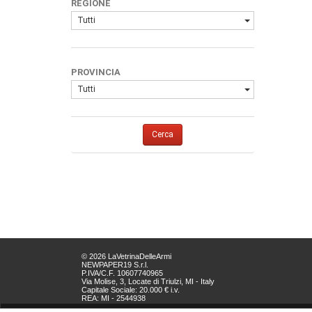
REGIONE
Tutti
PROVINCIA
Tutti
Cerca
© 2026 LaVetrinaDelleArmi
NEWPAPER19 S.r.l.
P.IVA/C.F. 10607740965
Via Molise, 3, Locate di Triulzi, MI - Italy
Capitale Sociale: 20.000 € i.v.
REA: MI - 2544938