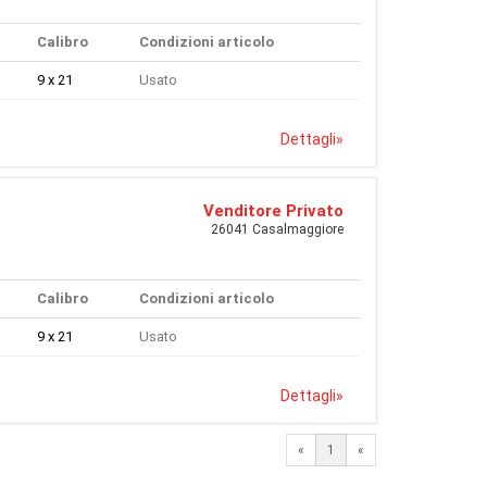
Calibro
Condizioni articolo
9 x 21
Usato
Dettagli
»
Venditore Privato
26041 Casalmaggiore
Calibro
Condizioni articolo
9 x 21
Usato
Dettagli
»
«
1
«