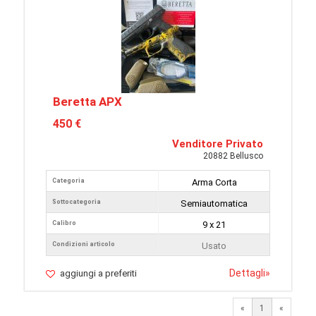
Beretta APX
450 €
Venditore Privato
20882 Bellusco
Categoria
Arma Corta
Sottocategoria
Semiautomatica
Calibro
9 x 21
Condizioni articolo
Usato
Dettagli
»
aggiungi a preferiti
«
1
«