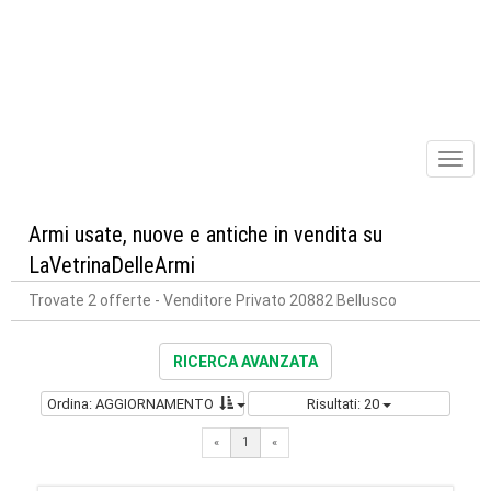
Toggl
naviga
Armi usate, nuove e antiche in vendita su
LaVetrinaDelleArmi
Trovate 2 offerte
- Venditore Privato 20882 Bellusco
RICERCA AVANZATA
Ordina: AGGIORNAMENTO
Risultati: 20
«
1
«