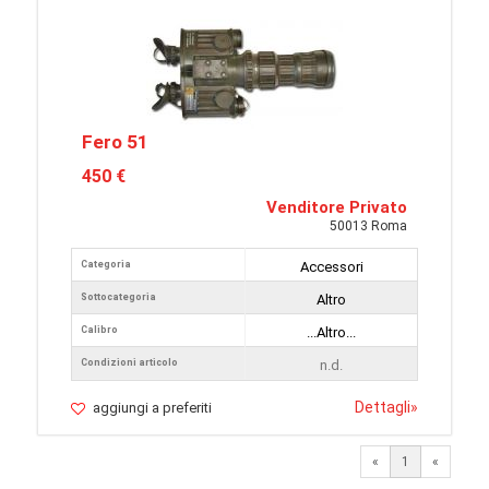
Fero 51
450 €
Venditore Privato
50013 Roma
Categoria
Accessori
Sottocategoria
Altro
Calibro
...Altro...
Condizioni articolo
n.d.
Dettagli
»
aggiungi a preferiti
«
1
«