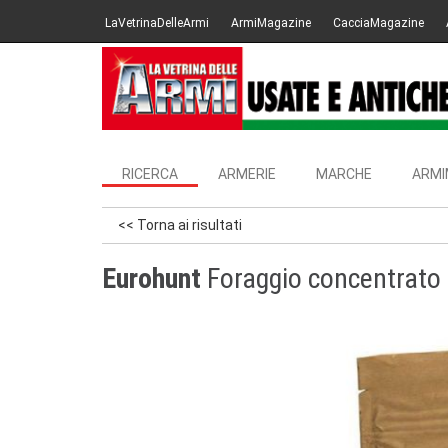
LaVetrinaDelleArmi
ArmiMagazine
CacciaMagazine
RICERCA
ARMERIE
MARCHE
ARMI
<< Torna ai risultati
Eurohunt
Foraggio concentrato