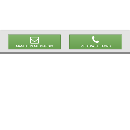
MANDA UN MESSAGGIO
MOSTRA TELEFONO
© 2026 LaVetrinaDelleArmi
NEWPAPER19 S.r.l.
P.IVA/C.F. 10607740965
Via Molise, 3, Locate di Triulzi, MI - Italy
Capitale Sociale: 20.000 € i.v.
REA: MI - 2544938
Servizio Clienti:
clienti@newpaper19.it
Tel Servizio Clienti:
+39 02 904 8111 - tasto 1