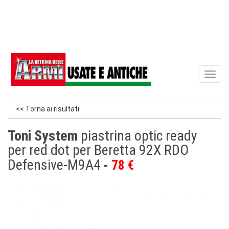
Toggl
naviga
<< Torna ai risultati
Toni System
piastrina optic ready
per red dot per Beretta 92X RDO
Defensive-M9A4
78 €