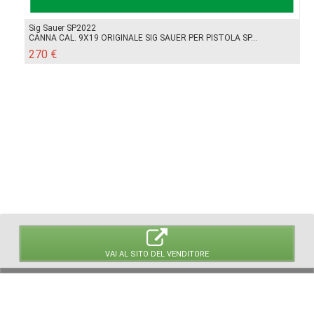
Sig Sauer SP2022
CANNA CAL. 9X19 ORIGINALE SIG SAUER PER PISTOLA SP...
270 €
VAI AL SITO DEL VENDITORE
© 2026 LaVetrinaDelleArmi
NEWPAPER19 S.r.l.