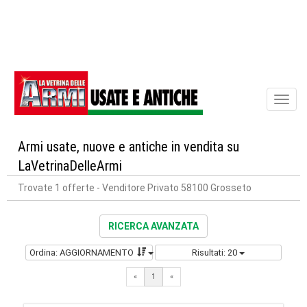
Toggl
naviga
Armi usate, nuove e antiche in vendita su
LaVetrinaDelleArmi
Trovate 1 offerte
- Venditore Privato 58100 Grosseto
RICERCA AVANZATA
Ordina: AGGIORNAMENTO
Risultati: 20
«
1
«