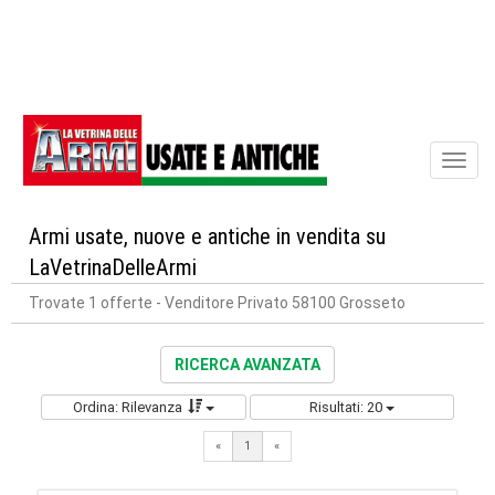
Toggl
naviga
Armi usate, nuove e antiche in vendita su
LaVetrinaDelleArmi
Trovate 1 offerte
- Venditore Privato 58100 Grosseto
RICERCA AVANZATA
Ordina: Rilevanza
Risultati: 20
«
1
«