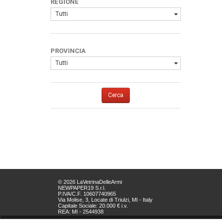
REGIONE
Tutti
PROVINCIA
Tutti
Cerca
© 2026 LaVetrinaDelleArmi
NEWPAPER19 S.r.l.
P.IVA/C.F. 10607740965
Via Molise, 3, Locate di Triulzi, MI - Italy
Capitale Sociale: 20.000 € i.v.
REA: MI - 2544938