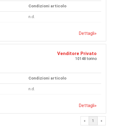
Condizioni articolo
n.d.
Dettagli
»
Venditore Privato
10148 torino
Condizioni articolo
n.d.
Dettagli
»
«
1
«