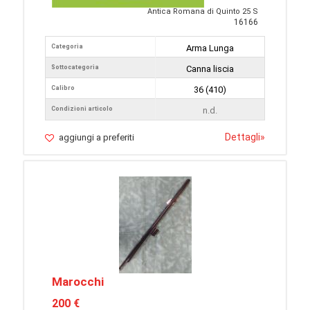
Antica Romana di Quinto 25 S
16166
Categoria
Arma Lunga
Sottocategoria
Canna liscia
Calibro
36 (410)
Condizioni articolo
n.d.
Dettagli
»
aggiungi a preferiti
Marocchi
200 €