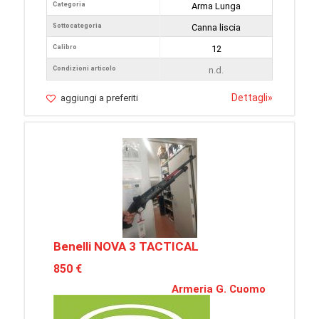
Categoria
Arma Lunga
Sottocategoria
Canna liscia
Calibro
12
Condizioni articolo
n.d.
Dettagli
»
aggiungi a preferiti
Benelli NOVA 3 TACTICAL
850 €
Armeria G. Cuomo