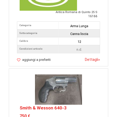
Antica Romana di Quinto 25 S
16166
Categoria
Arma Lunga
Sottocategoria
Canna liscia
Calibro
12
Condizioni articolo
n.d.
Dettagli
»
aggiungi a preferiti
Smith & Wesson 640-3
750 €