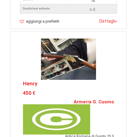
12
Condizioni articolo
n.d.
Dettagli
»
aggiungi a preferiti
Henry
450 €
Armeria G. Cuomo
Antica Romana di Quinto 25 S