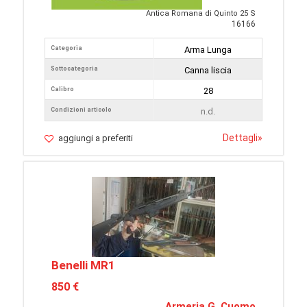
Antica Romana di Quinto 25 S
16166
Categoria
Arma Lunga
Sottocategoria
Canna liscia
Calibro
28
Condizioni articolo
n.d.
Dettagli
»
aggiungi a preferiti
Benelli MR1
850 €
Armeria G. Cuomo