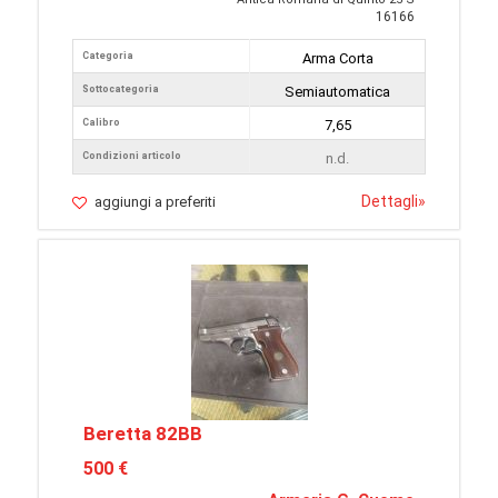
16166
Categoria
Arma Corta
Sottocategoria
Semiautomatica
Calibro
7,65
Condizioni articolo
n.d.
Dettagli
»
aggiungi a preferiti
Beretta 82BB
500 €