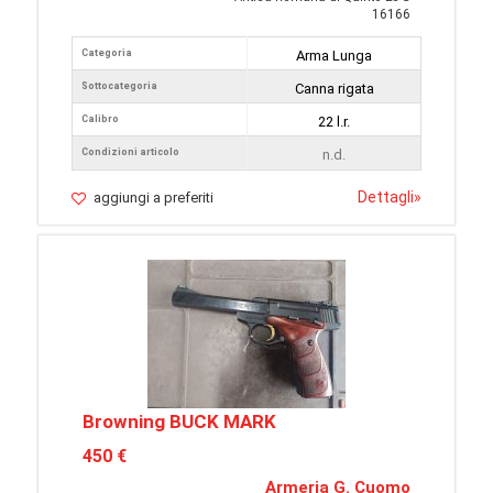
16166
Categoria
Arma Lunga
Sottocategoria
Canna rigata
Calibro
22 l.r.
Condizioni articolo
n.d.
Dettagli
»
aggiungi a preferiti
Browning BUCK MARK
450 €
Armeria G. Cuomo