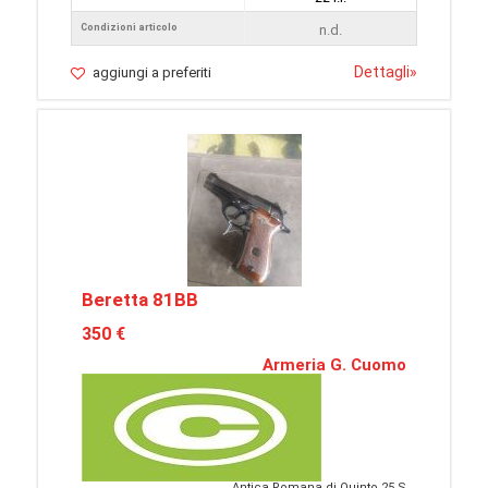
Condizioni articolo
n.d.
Dettagli
»
aggiungi a preferiti
Beretta 81BB
350 €
Armeria G. Cuomo
Antica Romana di Quinto 25 S