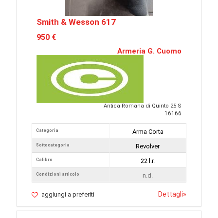
Smith & Wesson 617
950 €
Armeria G. Cuomo
Antica Romana di Quinto 25 S
16166
Categoria
Arma Corta
Sottocategoria
Revolver
Calibro
22 l.r.
Condizioni articolo
n.d.
Dettagli
»
aggiungi a preferiti