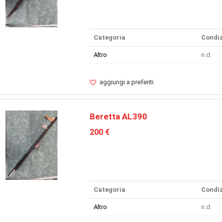
Categoria
Condiz
Altro
n.d.
aggiungi a preferiti
Beretta AL390
200 €
Categoria
Condiz
Altro
n.d.