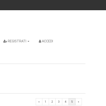
REGISTRATI
ACCEDI
Previous
«
1
2
3
4
5
«