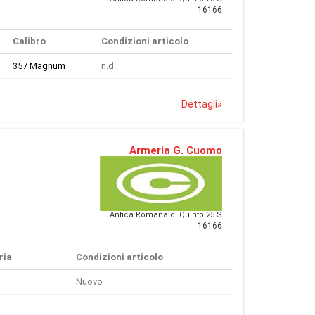
16166
Calibro
Condizioni articolo
357 Magnum
n.d.
Dettagli
»
Armeria G. Cuomo
Antica Romana di Quinto 25 S
16166
ria
Condizioni articolo
Nuovo