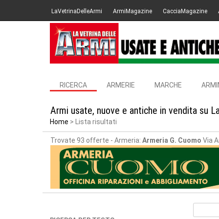
LaVetrinaDelleArmi
ArmiMagazine
CacciaMagazine
RICERCA
ARMERIE
MARCHE
ARMI
Armi usate, nuove e antiche in vendita su L
Home
Lista risultati
Trovate 93 offerte
- Armeria:
Armeria G. Cuomo
Via A