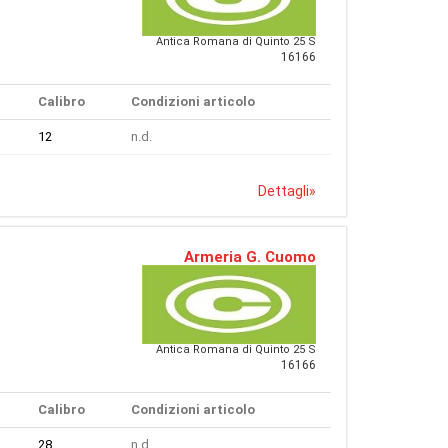
Antica Romana di Quinto 25 S
16166
Calibro
Condizioni articolo
12
n.d.
Dettagli
»
Armeria G. Cuomo
Antica Romana di Quinto 25 S
16166
Calibro
Condizioni articolo
28
n.d.