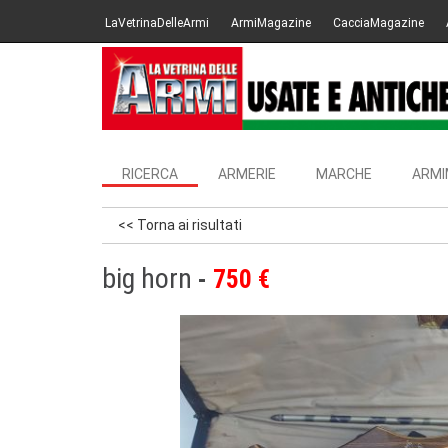
LaVetrinaDelleArmi
ArmiMagazine
CacciaMagazine
RICERCA
ARMERIE
MARCHE
ARMI
<< Torna ai risultati
big horn
750 €