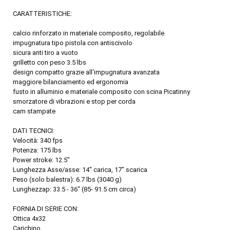
CARATTERISTICHE:
calcio rinforzato in materiale composito, regolabile
impugnatura tipo pistola con antiscivolo
sicura anti tiro a vuoto
grilletto con peso 3.5 lbs
design compatto grazie all'impugnatura avanzata
maggiore bilanciamento ed ergonomia
fusto in alluminio e materiale composito con scina Picatinny
smorzatore di vibrazioni e stop per corda
cam stampate
DATI TECNICI:
Velocità: 340 fps
Potenza: 175 lbs
Power stroke: 12.5"
Lunghezza Asse/asse: 14" carica, 17" scarica
Peso (solo balestra): 6.7 lbs (3040 g)
Lunghezzap: 33.5 - 36" (85- 91.5 cm circa)
FORNIA DI SERIE CON:
Ottica 4x32
Carichino