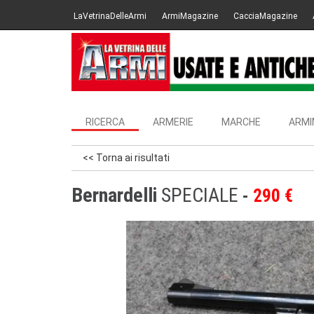
LaVetrinaDelleArmi
ArmiMagazine
CacciaMagazine
RICERCA
ARMERIE
MARCHE
ARMI
<< Torna ai risultati
Bernardelli
SPECIALE
290 €