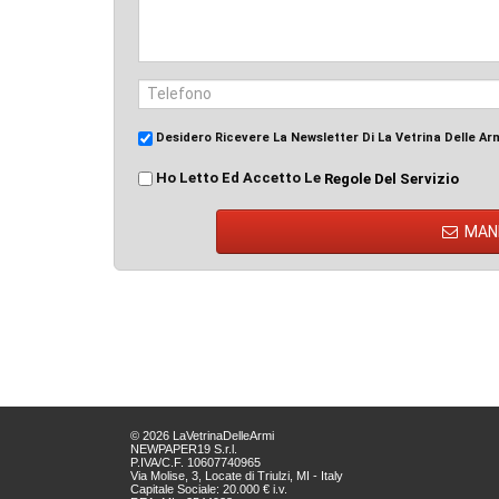
Desidero Ricevere La Newsletter Di La Vetrina Delle Ar
Ho Letto Ed Accetto Le
Regole Del Servizio
MAN
© 2026 LaVetrinaDelleArmi
NEWPAPER19 S.r.l.
P.IVA/C.F. 10607740965
Via Molise, 3, Locate di Triulzi, MI - Italy
Capitale Sociale: 20.000 € i.v.