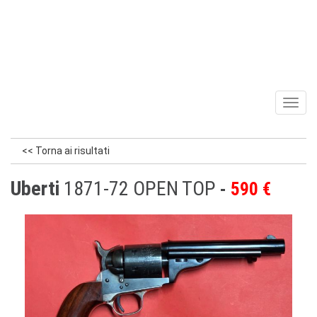
Toggl
naviga
<< Torna ai risultati
Uberti
1871-72 OPEN TOP
590 €