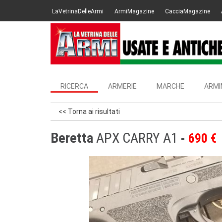
LaVetrinaDelleArmi
ArmiMagazine
CacciaMagazine
RICERCA
ARMERIE
MARCHE
ARMI
<< Torna ai risultati
Beretta
APX CARRY A1
690 €