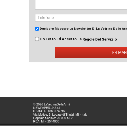
Desidero Ricevere La Newsletter Di La Vetrina Delle Ar
Ho Letto Ed Accetto Le
Regole Del Servizio
MAN
© 2026 LaVetrinaDelleArmi
NEWPAPER19 S.r.l.
P.IVA/C.F. 10607740965
Via Molise, 3, Locate di Triulzi, MI - Italy
Capitale Sociale: 20.000 € i.v.
REA: MI - 2544938