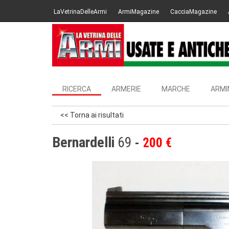
LaVetrinaDelleArmi
ArmiMagazine
CacciaMagazine
RICERCA
ARMERIE
MARCHE
ARMI
<< Torna ai risultati
Bernardelli
69
200 €