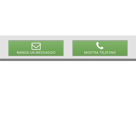
MANDA UN MESSAGGIO
MOSTRA TELEFONO
© 2026 LaVetrinaDelleArmi
NEWPAPER19 S.r.l.
P.IVA/C.F. 10607740965
Via Molise, 3, Locate di Triulzi, MI - Italy
Capitale Sociale: 20.000 € i.v.
REA: MI - 2544938
Servizio Clienti:
clienti@newpaper19.it
Tel Servizio Clienti:
+39 02 904 8111 - tasto 1