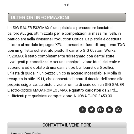
n.d.
ULTERIORI INFORMAZIONI
La SIG SAUER P320MAX è una pistola a percussore lanciato in
calibro9 Luger, ottimizzata per le competizioni ai massimi livelli, in
particolare nella divisione Production Optics. La pistola è costruita
attorno al modulo impugna XFULL pesante infuso di tungsteno TXG
con un grilletto scheletrato piatto. Il carrello SIG Custom Works
P320MAX è stato completamente ridisegnato con dentellature
avvolgenti personalizzate per una manipolazione ideale laterale e
superiore ed è dotato di una canna tipo bull barrel da 5 pollici,
un'asta di guida in un pezzo unico in acciaio inossidabile. Molla di
recupero in stile 1911, che consente di tarare il rinculo dell'arma alle
proprie esigenze. La pistola viene fornita di serie con un SIG SAUER
Electro-Optics 6MOA ROMEO3MAX e quattro caricatori da 21rd...
sufficienti per qualsiasi competizione. NUOVA EURO 3450,00
CONTATTA IL VENDITORE
Armeria Red Point