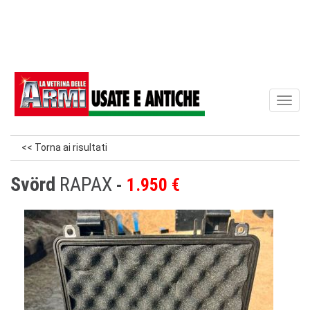
Toggl
naviga
<< Torna ai risultati
Svörd
RAPAX
1.950 €