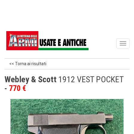
Toggl
naviga
<< Torna ai risultati
Webley & Scott
1912 VEST POCKET
770 €