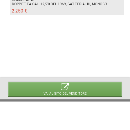
DOPPIETTA CAL. 12/70 DEL 1969, BATTERIA HH, MONOGR...
2.250 €
VAI AL SITO DEL VENDITORE
© 2026 LaVetrinaDelleArmi
NEWPAPER19 S.r.l.
P.IVA/C.F. 10607740965
Via Molise, 3, Locate di Triulzi, MI - Italy
Capitale Sociale: 20.000 € i.v.
REA: MI - 2544938