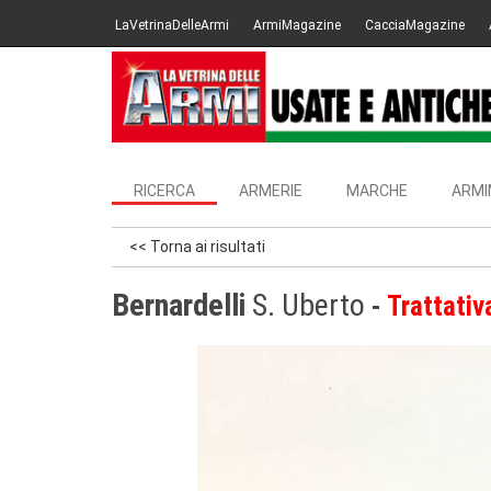
LaVetrinaDelleArmi
ArmiMagazine
CacciaMagazine
RICERCA
ARMERIE
MARCHE
ARMI
<< Torna ai risultati
Bernardelli
S. Uberto
Trattativ