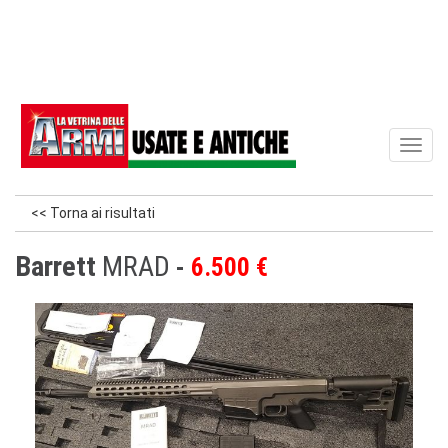
Toggl
naviga
<< Torna ai risultati
Barrett
MRAD
6.500 €