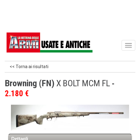
Toggl
naviga
<< Torna ai risultati
Browning (FN)
X BOLT MCM FL
2.180 €
Dettagli