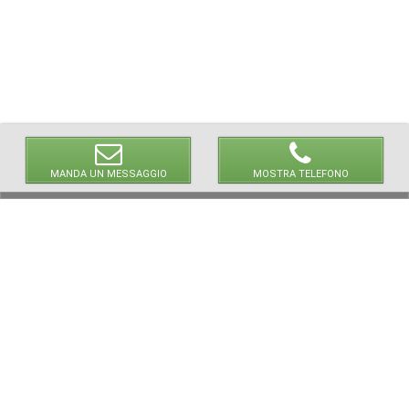
MANDA UN MESSAGGIO
MOSTRA TELEFONO
© 2026 LaVetrinaDelleArmi
NEWPAPER19 S.r.l.
P.IVA/C.F. 10607740965
Via Molise, 3, Locate di Triulzi, MI - Italy
Capitale Sociale: 20.000 € i.v.
REA: MI - 2544938
Servizio Clienti:
clienti@newpaper19.it
Tel Servizio Clienti:
+39 02 904 8111 - tasto 1