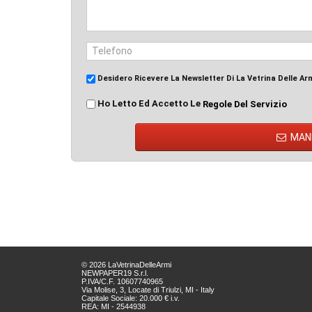
Desidero Ricevere La Newsletter Di La Vetrina Delle Ar
Ho Letto Ed Accetto Le
Regole Del Servizio
MAN
© 2026 LaVetrinaDelleArmi
NEWPAPER19 S.r.l.
P.IVA/C.F. 10607740965
Via Molise, 3, Locate di Triulzi, MI - Italy
Capitale Sociale: 20.000 € i.v.
REA: MI - 2544938