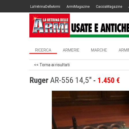
LaVetrinaDelleArmi
ArmiMagazine
CacciaMagazine
RICERCA
ARMERIE
MARCHE
ARMI
<< Torna ai risultati
Ruger
AR-556 14,5"
1.450 €