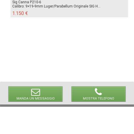
Sig Canna P210-6
Calibro: 9×19-9mm Luger/Parabellum Originale SIG H...
1.150 €
MANDA UN MESSAGGIO
MOSTRA TELEFONO
© 2026 LaVetrinaDelleArmi
NEWPAPER19 S.r.l.
P.IVA/C.F. 10607740965
Via Molise, 3, Locate di Triulzi, MI - Italy
Capitale Sociale: 20.000 € i.v.