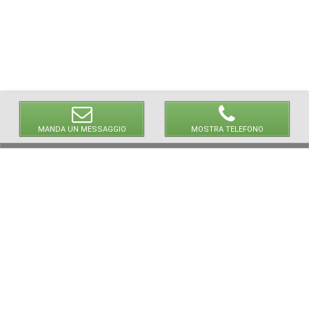
MANDA UN MESSAGGIO
MOSTRA TELEFONO
© 2026 LaVetrinaDelleArmi
NEWPAPER19 S.r.l.
P.IVA/C.F. 10607740965
Via Molise, 3, Locate di Triulzi, MI - Italy
Capitale Sociale: 20.000 € i.v.
REA: MI - 2544938
Servizio Clienti:
clienti@newpaper19.it
Tel Servizio Clienti:
+39 02 904 8111 - tasto 1