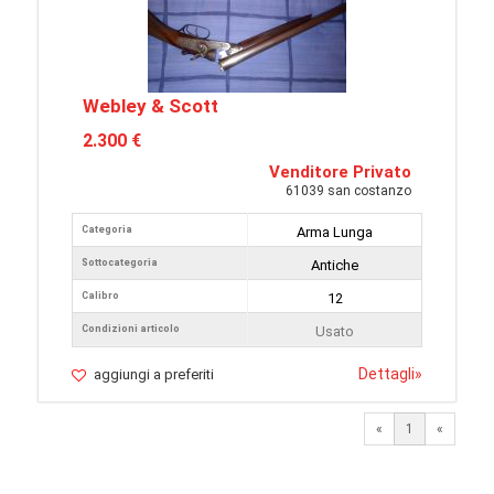
Webley & Scott
2.300 €
Venditore Privato
61039 san costanzo
Categoria
Arma Lunga
Sottocategoria
Antiche
Calibro
12
Condizioni articolo
Usato
Dettagli
»
aggiungi a preferiti
«
1
«