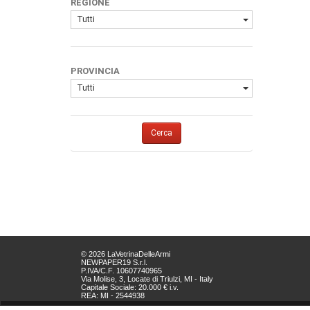
REGIONE
Tutti
PROVINCIA
Tutti
Cerca
© 2026 LaVetrinaDelleArmi
NEWPAPER19 S.r.l.
P.IVA/C.F. 10607740965
Via Molise, 3, Locate di Triulzi, MI - Italy
Capitale Sociale: 20.000 € i.v.
REA: MI - 2544938