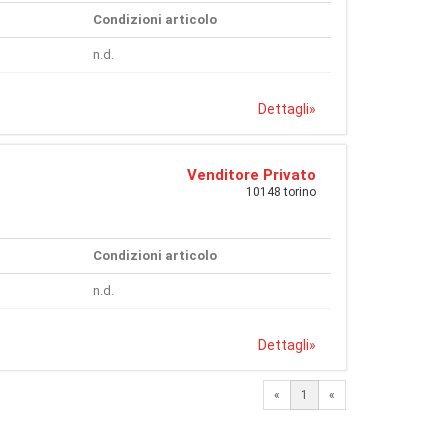
Condizioni articolo
n.d.
Dettagli
»
Venditore Privato
10148 torino
Condizioni articolo
n.d.
Dettagli
»
«
1
«